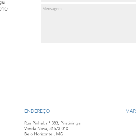
ga
010
m
ENDEREÇO
MAP
Rua Pinhal, n° 383, Piratininga
Venda Nova, 31573-010
Belo Horizonte , MG